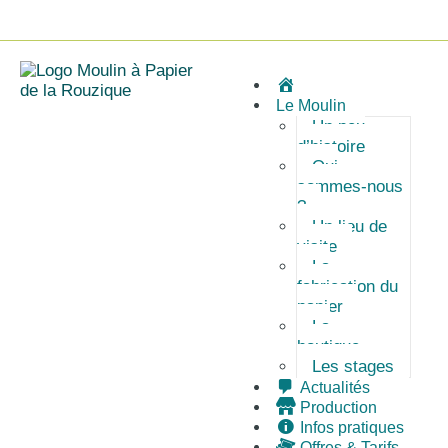
A
c
Le Moulin
c
Un peu
u
d’histoire
e
Qui
i
sommes-nous
l
?
Un lieu de
visite
La
fabrication du
papier
La
boutique
Les stages
Actualités
Production
Infos pratiques
Offres & Tarifs