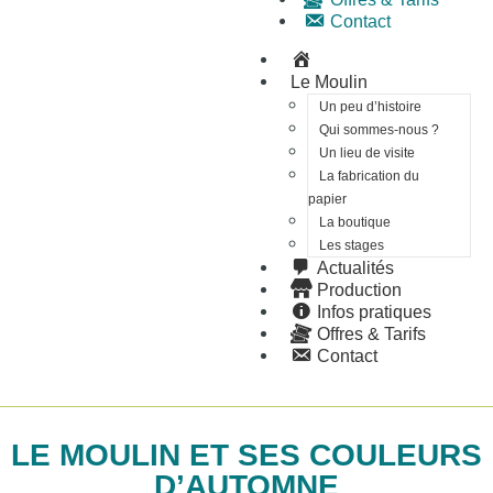
Contact
A
c
Le Moulin
c
Un peu d’histoire
u
Qui sommes-nous ?
e
Un lieu de visite
i
La fabrication du
l
papier
La boutique
Les stages
Actualités
Production
Infos pratiques
Offres & Tarifs
Contact
LE MOULIN ET SES COULEURS
D’AUTOMNE