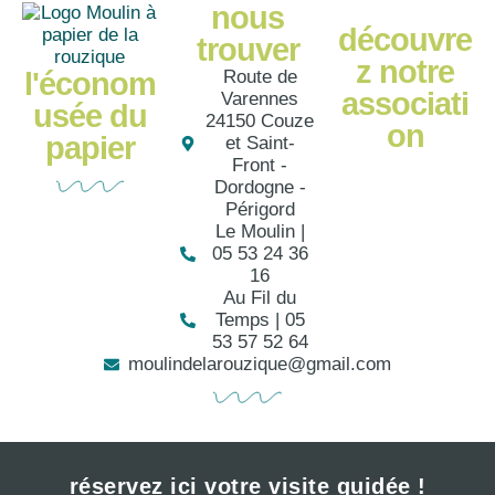
nous
découvre
trouver
z notre
l'économ
Route de
associati
Varennes
usée du
24150 Couze
on
papier
et Saint-
Front -
Dordogne -
Périgord
Le Moulin |
05 53 24 36
16
Au Fil du
Temps | 05
53 57 52 64
moulindelarouzique@gmail.com
réservez ici votre visite guidée !